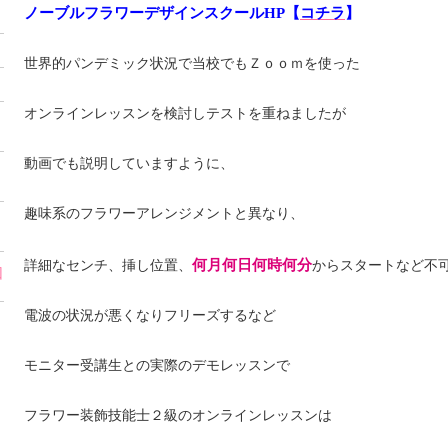
ノーブルフラワーデザインスクールHP【
コチラ
】
世界的パンデミック状況で当校でもＺｏｏｍを使った
オンラインレッスンを検討しテストを重ねましたが
動画でも説明していますように、
趣味系のフラワーアレンジメントと異なり、
何月何日何時何分
詳細なセンチ、挿し位置、
からスタートなど不可能
回
電波の状況が悪くなりフリーズするなど
モニター受講生との実際のデモレッスンで
フラワー装飾技能士２級のオンラインレッスンは