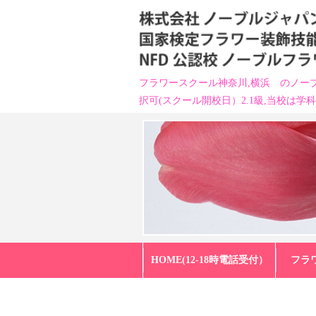
フラワースクール神奈川,横浜 のノーブ
択可(スクール開校日）2.1級,当校は学
HOME(12-18時電話受付）
フラ