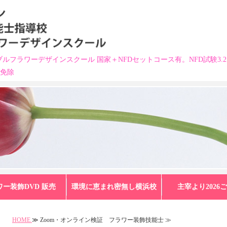
ルフラワーデザインスクール 国家＋NFDセットコース有。NFD試験3.
科免除
ワー装飾DVD 販売
環境に恵まれ密無し横浜校
主宰より2026
HOME
≫ Zoom・オンライン検証 フラワー装飾技能士 ≫