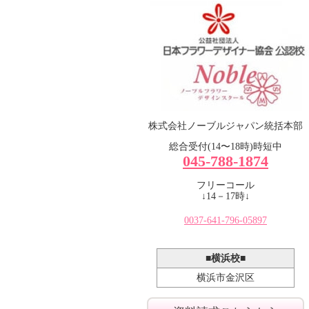
NFD公認校
株式会社ノーブルジャパン統括本部
ノーブルフラワーデザイ
総合受付(14〜18時)時短中
045-788-1874
ンスクール
フリーコール
↓14－17時↓
0037-641-796-05897
■横浜校■
横浜市金沢区