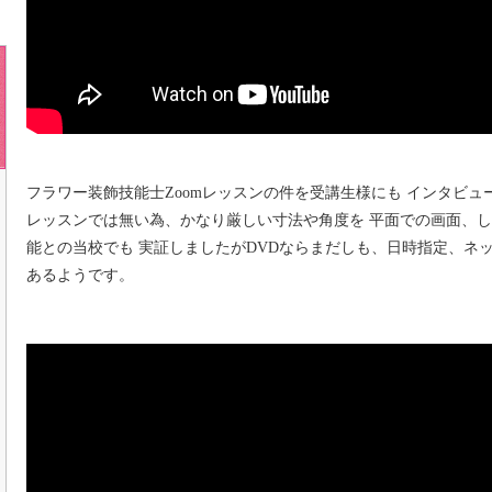
フラワー装飾技能士Zoomレッスンの件を受講生様にも インタビュ
レッスンでは無い為、かなり厳しい寸法や角度を 平面での画面、
能との当校でも 実証しましたがDVDならまだしも、日時指定、ネ
あるようです。