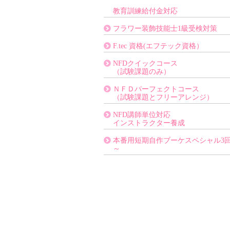
教育訓練給付金対応
フラワー装飾技能士1級受検対策
F.tec 資格(エフテック資格）
NFDクイックコース
（試験課題のみ）
ＮＦＤパーフェクトコース
（試験課題とフリーアレンジ）
NFD講師単位対応
インストラクター養成
本番用短期自作ブーケスペシャル3
～