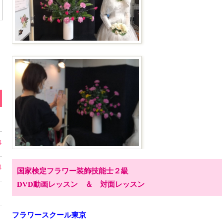
4
4
国家検定フラワー装飾技能士２級
DVD動画レッスン ＆ 対面レッスン
フラワースクール東京