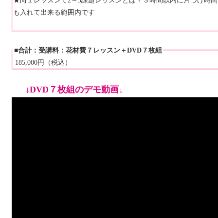
★尚１レッスンで2～3課題レッスンとは？３時間以内に片づけ時間
も入れて出来る範囲内です
■合計：受講料：花材費７レッスン＋DVD７枚組
185,000円（税込）
↓DVD７枚組のデモ動画↓