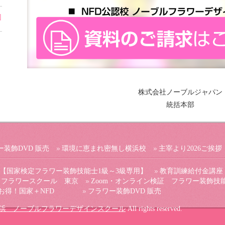
回
株式会社ノーブルジャパン
統括本部
ー装飾DVD 販売
環境に恵まれ密無し横浜校
主宰より2026ご挨拶
【国家検定フラワー装飾技能士1級～3級専用】
教育訓練給付金講座
 フラワースクール 東京
Zoom・オンライン検証 フラワー装飾技
お得！国家＋NFD
フラワー装飾DVD 販売
浜 ノーブルフラワーデザインスクール
All rights reserved.