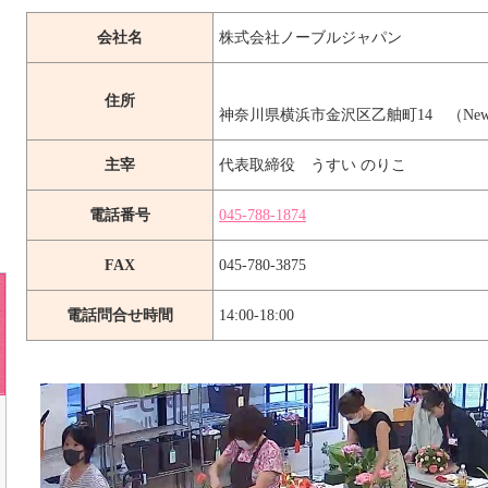
会社名
株式会社ノーブルジャパン
住所
神奈川県横浜市金沢区乙舳町14 （Ne
主宰
代表取締役 うすい のりこ
電話番号
045-788-1874
FAX
045-780-3875
電話問合せ時間
14:00-18:00