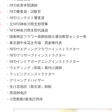
・NFD名誉本部講師
・NFD審査員・試験官
4
・NFDコンテスト審査員
・元NFD神奈川県支部理事
4
・NFD神奈川県支部代議員
・国家検定フラワー装飾技能士通信教育センター長
・東京都中央花き市場 買参権代表
・NFDウエディングフラワーインストラクター
・NFDプリザーブドインストラクター
・NFDインドアガーデニングインストラクター
・ウエディング（和装）着付け講師
・ラッピングインストラクター
・グリーンアドバイザー
・生け花池坊（龍生派）師範
・美容師免許
・小型船舶1級免許所持