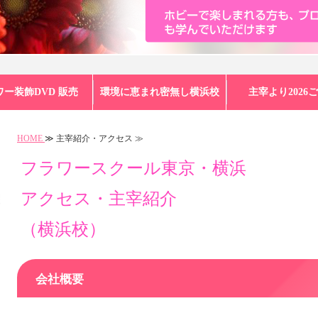
ワー装飾DVD 販売
環境に恵まれ密無し横浜校
主宰より2026
HOME
≫ 主宰紹介・アクセス ≫
フラワースクール東京・横浜
アクセス・主宰紹介
（横浜校）
会社概要