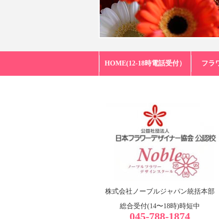
HOME(12-18時電話受付）
フラ
NFD公認校
株式会社ノーブルジャパン統括本部
ノーブルフラワーデザイ
総合受付(14〜18時)時短中
045-788-1874