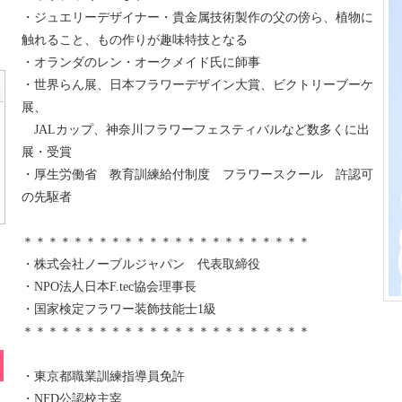
・ジュエリーデザイナー・貴金属技術製作の父の傍ら、植物に
触れること、もの作りが趣味特技となる
・オランダのレン・オークメイド氏に師事
・世界らん展、日本フラワーデザイン大賞、ビクトリーブーケ
展、
JALカップ、神奈川フラワーフェスティバルなど数多くに出
展・受賞
・厚生労働省 教育訓練給付制度 フラワースクール 許認可
の先駆者
＊＊＊＊＊＊＊＊＊＊＊＊＊＊＊＊＊＊＊＊＊＊＊
・株式会社ノーブルジャパン 代表取締役
・NPO法人日本F.tec協会理事長
・国家検定フラワー装飾技能士1級
＊＊＊＊＊＊＊＊＊＊＊＊＊＊＊＊＊＊＊＊＊＊＊
・東京都職業訓練指導員免許
・NFD公認校主宰