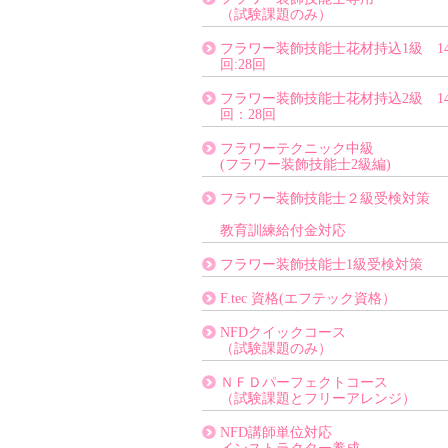
（試験課題のみ）
フラワー装飾技能士花材持込1級 1
回:28回
フラワー装飾技能士花材持込2級 1
回：28回
フラワーテクニック中級
(フラワー装飾技能士2級編)
フラワー装飾技能士２級受検対策
教育訓練給付金対応
フラワー装飾技能士1級受検対策
F.tec 資格(エフテック資格）
NFDクイックコース
（試験課題のみ）
ＮＦＤパーフェクトコース
（試験課題とフリーアレンジ）
NFD講師単位対応