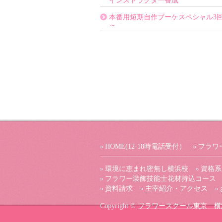
インストラクター養成
本番用短期自作ブーケスペシャル3
～
HOME(12-18時電話受付）
フラワ
環境に恵まれ密無し横浜校
資格系
フラワー装飾技能士花材持込コース
資料請求
主宰紹介・アクセス
Copyright ©
フラワースクール東京 横