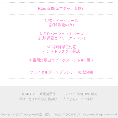
F.tec 資格(エフテック資格）
NFDクイックコース
（試験課題のみ）
ＮＦＤパーフェクトコース
（試験課題とフリーアレンジ）
NFD講師単位対応
インストラクター養成
本番用短期自作ブーケスペシャル3回～
ブライダルブーケプランナー養成24回
HOME(12-18時電話受付）
フラワー装飾DVD 販売
環境に恵まれ密無し横浜校
主宰より2026ご挨拶
Copyright ©
フラワースクール東京 横浜 ノーブルフラワーデザインスクール
All rights reserved.