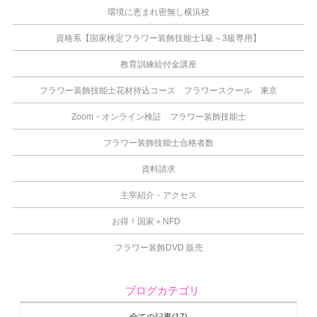
環境に恵まれ密無し横浜校
資格系【国家検定フラワー装飾技能士1級～3級専用】
教育訓練給付金講座
フラワー装飾技能士花材持込コース フラワースクール 東京
Zoom・オンライン検証 フラワー装飾技能士
フラワー装飾技能士合格者数
資料請求
主宰紹介・アクセス
お得！国家＋NFD
フラワー装飾DVD 販売
ブログカテゴリ