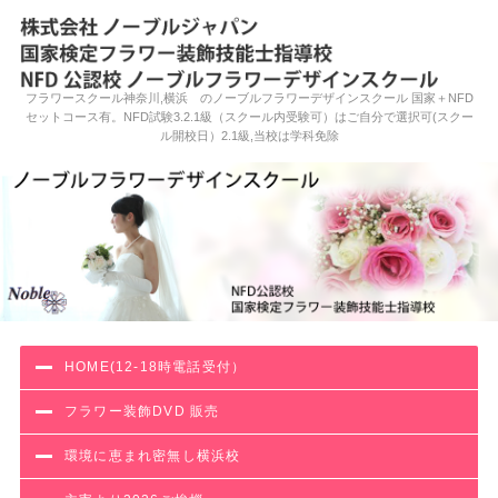
フラワースクール神奈川,横浜 のノーブルフラワーデザインスクール 国家＋NFD
セットコース有。NFD試験3.2.1級（スクール内受験可）はご自分で選択可(スクー
ル開校日）2.1級,当校は学科免除
HOME(12-18時電話受付）
フラワー装飾DVD 販売
環境に恵まれ密無し横浜校